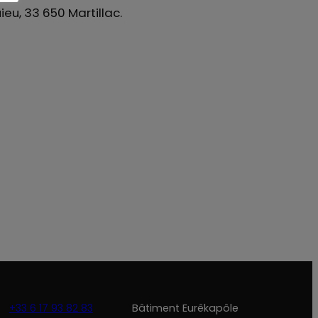
eu, 33 650 Martillac.
+33 6 17 93 82 83
Bâtiment Eurêkapôle