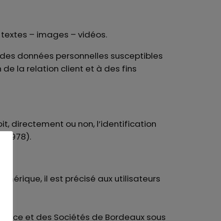
 textes – images – vidéos.
 des données personnelles susceptibles
de la relation client et à des fins
t, directement ou non, l’identification
r 1978).
umérique, il est précisé aux utilisateurs
merce et des Sociétés de Bordeaux sous