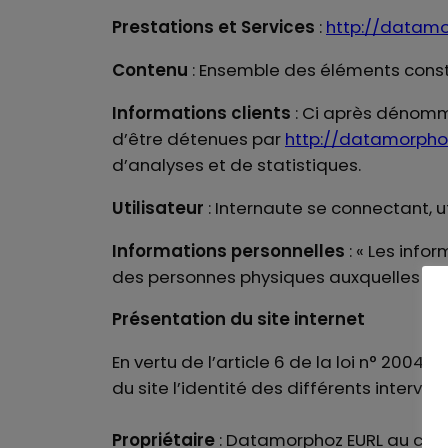
Prestations et Services
:
http://datam
Contenu
: Ensemble des éléments consti
Informations clients
: Ci après dénomm
d’être détenues par
http://datamorpho
d’analyses et de statistiques.
Utilisateur
: Internaute se connectant, u
Informations personnelles
: « Les info
des personnes physiques auxquelles elles 
Présentation du site internet
En vertu de l’article 6 de la loi n° 2004
du site l’identité des différents interve
Propriétaire
: Datamorphoz EURL au capi