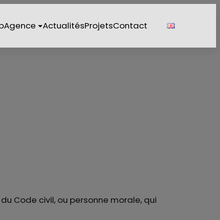
b
Agence
Actualités
Projets
Contact
 du Code civil, ou personne morale, qui