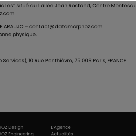
l est situé au 1 allée Jean Rostand, Centre Montesqui
z.com
O DE ARAUJO – contact@datamorphoz.com
sonne physique.
 Services), 10 Rue Penthièvre, 75 008 Paris, FRANCE
OZ Design
L’Agence
OZ Engineering
Actualités