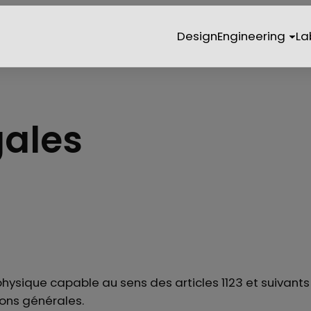
Design
Engineering
La
gales
hysique capable au sens des articles 1123 et suivants
ions générales.